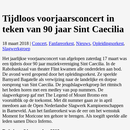
Tijdloos voorjaarsconcert in
teken van 90 jaar Sint Caecilia
18 maart 2018
|
Concert
,
Fanfareorkest
,
Nieuws
,
Opleidingsorkest
,
Slagwerkgroep
Het jaarlijkse voorjaarsconcert van afgelopen zaterdag 17 maart was
een tijdreis door 90 jaar muziekvereniging Sint Caecilia. In de
Rabobankzaal van theater Flint kwamen alle onderdelen aan bod.
De avond werd geopend door het opleidingsorkest. Ze speelde
Barnyard Bagatelle als verwijzing naar de landelijke en dorpse
oorsprong van Sint Caecilia. De jeugdslagwerkgroep liet ritmisch
het heden horen met een medley van pop nummers. De
slagwerkgroep gaf met The Legend of Mount Bromo een
vooruitblik op de toekomst. Met dit nummer gaan ze in april
meedoen aan de Open Nederlandse Slagwerk Kampioenschappen
in Barneveld. Aan het fanfareorkest was de eer om het wensstuk
Moment for Moricone ten gehore te brengen. Als toegift speelde alle
leden samen Disco Inferno.