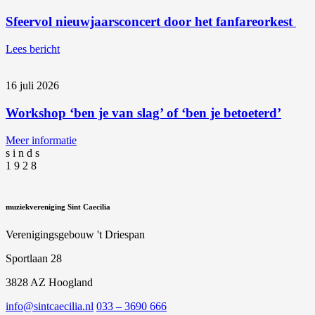
Sfeervol nieuwjaarsconcert door het fanfareorkest
Lees bericht
16 juli 2026
Workshop ‘ben je van slag’ of ‘ben je betoeterd’
Meer informatie
s
i
n
d
s
1
9
2
8
muziekvereniging Sint Caecilia
Verenigingsgebouw 't Driespan
Sportlaan 28
3828 AZ Hoogland
info@sintcaecilia.nl
033 – 3690 666