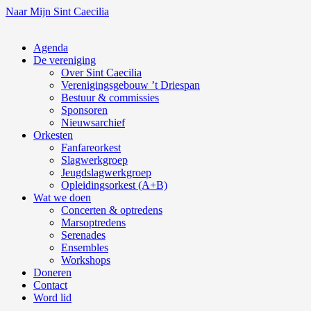
Naar Mijn Sint Caecilia
Agenda
De vereniging
Over Sint Caecilia
Verenigingsgebouw ’t Driespan
Bestuur & commissies
Sponsoren
Nieuwsarchief
Orkesten
Fanfareorkest
Slagwerkgroep
Jeugdslagwerkgroep
Opleidingsorkest (A+B)
Wat we doen
Concerten & optredens
Marsoptredens
Serenades
Ensembles
Workshops
Doneren
Contact
Word lid